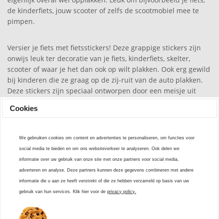
de kinderfiets, jouw scooter of zelfs de scootmobiel mee te
pimpen.
Versier je fiets met fietsstickers! Deze grappige stickers zijn
onwijs leuk ter decoratie van je fiets, kinderfiets, skelter,
scooter of waar je het dan ook op wilt plakken. Ook erg gewild
bij kinderen die ze graag op de zij-ruit van de auto plakken.
Deze stickers zijn speciaal ontworpen door een meisje uit
Syrië. Ze zijn waterbestendig, dus goed voor binnen en
Cookies
buiten.
We gebruiken cookies om content en advertenties te personaliseren, om functies voor
social media te bieden en om ons websiteverkeer te analyseren. Ook delen we
informatie over uw gebruik van onze site met onze partners voor social media,
adverteren en analyse. Deze partners kunnen deze gegevens combineren met andere
Stel een vraag
informatie die u aan ze heeft verstrekt of die ze hebben verzameld op basis van uw
Heb je een vraag? Onze klantenservice staat voor je
gebruik van hun services. Klik hier voor de
privacy policy.
klaar!