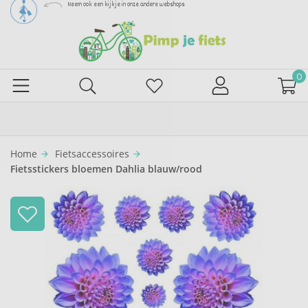
Neem ook een kijkje in onze andere webshops
0
Home
Fietsaccessoires
arrow_forward
arrow_forward
Fietsstickers bloemen Dahlia blauw/rood