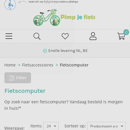
Neem ook een kijkje in onze andere webshops
0
Snelle levering NL, BE
check_circle_outline
Home
Fietsaccessoires
Fietscomputer
arrow_forward
arrow_forward
Filter
Fietscomputer
Op zoek naar een fietscomputer? Vandaag besteld is morgen
in huis!*
Items:
Sorteer op:
24
Productnaam a-z
Weergave: