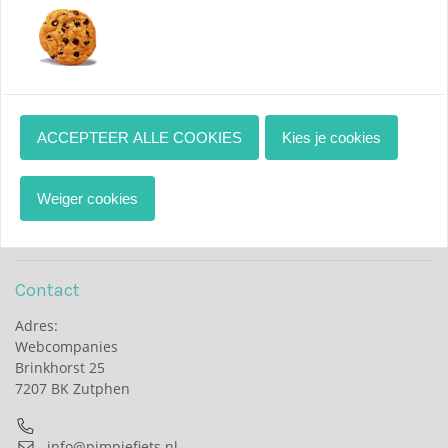
Schrijf je in voor de nieuwsbrief!
Ontvang als eerst het laatste nieuws en aanbiedingen!
ACCEPTEER ALLE COOKIES
Kies je cookies
Weiger cookies
Aanmelden
Contact
Adres:
Webcompanies
Brinkhorst 25
7207 BK Zutphen
info@pimpjefiets.nl