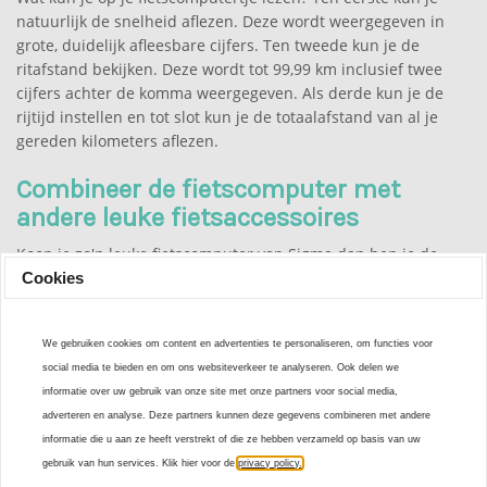
natuurlijk de snelheid aflezen. Deze wordt weergegeven in
grote, duidelijk afleesbare cijfers. Ten tweede kun je de
ritafstand bekijken. Deze wordt tot 99,99 km inclusief twee
cijfers achter de komma weergegeven. Als derde kun je de
rijtijd instellen en tot slot kun je de totaalafstand van al je
gereden kilometers aflezen.
Combineer de fietscomputer met
andere leuke fietsaccessoires
Koop je zo'n leuke fietscomputer van Sigma dan ben je de
bezitter van een van de leukste
fietsaccessoires
. De
Cookies
fietscomputers groeten je zelfs zodra je je fiets beweegt! Al
met al heb je met een Sigma fietscomputer een super toffe
We gebruiken cookies om content en advertenties te personaliseren, om functies voor
gadget in huis! Kies je favoriete fietscomputertje dat goed
social media te bieden en om ons websiteverkeer te analyseren. Ook delen we
past bij de kleuren van je fiets. Wil jij van je fiets een echte
informatie over uw gebruik van onze site met onze partners voor social media,
eye-catcher maken? Combineer deze dan met andere leuke
adverteren en analyse. Deze partners kunnen deze gegevens combineren met andere
fietsaccessoires zoals een fietsbel, zadelhoesje, fietskrat,
informatie die u aan ze heeft verstrekt of die ze hebben verzameld op basis van uw
fietstassen en de bloemenslingers! Alle ogen zullen op je
gebruik van hun services. Klik hier voor de
privacy policy.
gericht zijn!