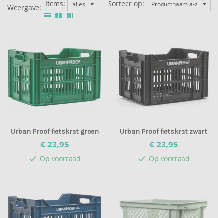
Items:
Sorteer op:
alles
Productnaam a-z
Weergave:
Urban Proof fietskrat groen
Urban Proof fietskrat zwart
€ 23,
95
€ 23,
95
Op voorraad
Op voorraad
check
check