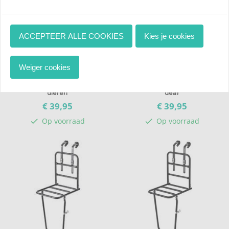
ACCEPTEER ALLE COOKIES
Kies je cookies
Weiger cookies
Fietskrathoes XL Allover zee
Fietskrathoes XL Allover oh
dieren
dear
€ 39,
95
€ 39,
95
Op voorraad
Op voorraad
check
check