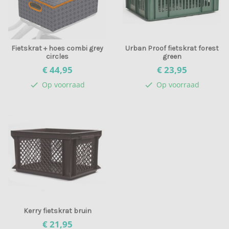
Fietskrat + hoes combi grey
Urban Proof fietskrat forest
circles
green
€ 44,
95
€ 23,
95
Op voorraad
Op voorraad
check
check
Kerry fietskrat bruin
€ 21,
95