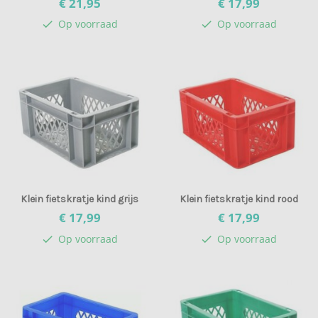
€ 21,
95
€ 17,
99
Op voorraad
Op voorraad
check
check
Klein fietskratje kind grijs
Klein fietskratje kind rood
€ 17,
99
€ 17,
99
Op voorraad
Op voorraad
check
check