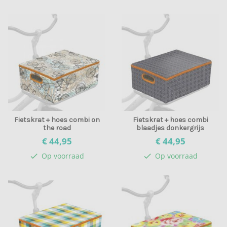
Fietskrat + hoes combi on
Fietskrat + hoes combi
the road
blaadjes donkergrijs
€ 44,
95
€ 44,
95
Op voorraad
Op voorraad
check
check