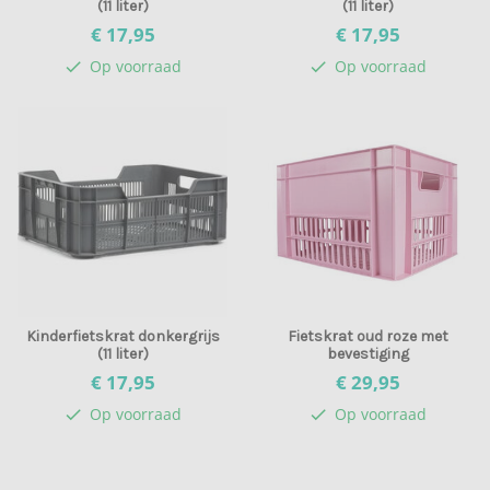
(11 liter)
(11 liter)
€ 17,
95
€ 17,
95
Op voorraad
Op voorraad
check
check
Kinderfietskrat donkergrijs
Fietskrat oud roze met
(11 liter)
bevestiging
€ 17,
95
€ 29,
95
Op voorraad
Op voorraad
check
check