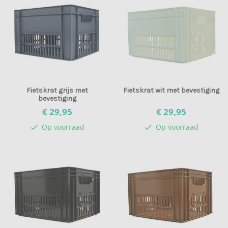
Fietskrat grijs met
Fietskrat wit met bevestiging
bevestiging
€ 29,
95
€ 29,
95
Op voorraad
Op voorraad
check
check