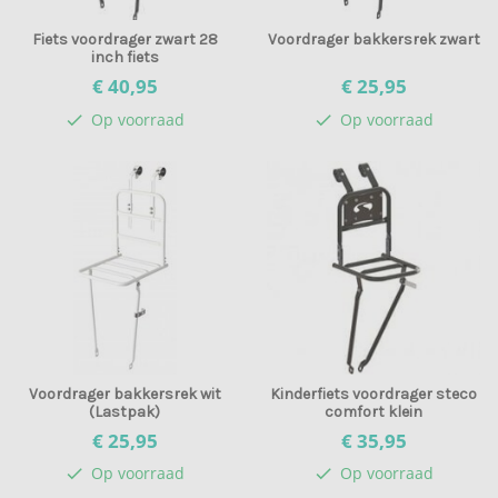
Fiets voordrager zwart 28
Voordrager bakkersrek zwart
inch fiets
€ 40,
95
€ 25,
95
Op voorraad
Op voorraad
check
check
Voordrager bakkersrek wit
Kinderfiets voordrager steco
(Lastpak)
comfort klein
€ 25,
95
€ 35,
95
Op voorraad
Op voorraad
check
check