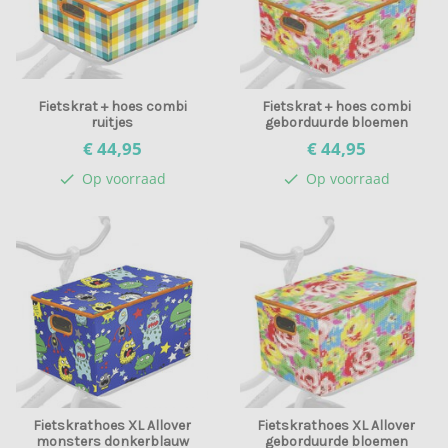
Fietskrat + hoes combi
Fietskrat + hoes combi
ruitjes
geborduurde bloemen
€ 44,
95
€ 44,
95
Op voorraad
Op voorraad
check
check
Fietskrathoes XL Allover
Fietskrathoes XL Allover
monsters donkerblauw
geborduurde bloemen