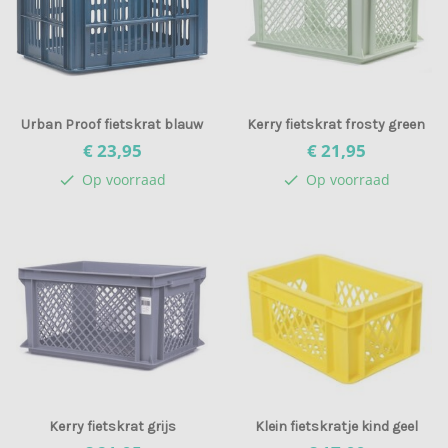
Urban Proof fietskrat blauw
Kerry fietskrat frosty green
€ 23,
95
€ 21,
95
Op voorraad
Op voorraad
check
check
Kerry fietskrat grijs
Klein fietskratje kind geel