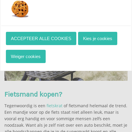
Op voorraad
check
ACCEPTEER ALLE COOKIES
Kies je cookies
Weiger cookies
Fietsmand kopen?
Tegenwoordig is een
fietskrat
of fietsmand helemaal de trend.
Een mandje voor op de fiets staat niet alleen leuk, maar is
vooral erg handig en voor sommige mensen zelfs een
noodzaak. Want als je zelf niet over een auto beschikt, moet je
alle boodschappen die je in de supermarkt koopt en alle