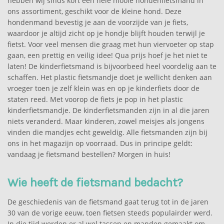
hebben wij sinds kort een hele mooie hondenfietsmand in
ons assortiment, geschikt voor de kleine hond. Deze
hondenmand bevestig je aan de voorzijde van je fiets,
waardoor je altijd zicht op je hondje blijft houden terwijl je
fietst. Voor veel mensen die graag met hun viervoeter op stap
gaan, een prettig en veilig idee! Qua prijs hoef je het niet te
laten! De kinderfietsmand is bijvoorbeed heel voordelig aan te
schaffen. Het plastic fietsmandje doet je wellicht denken aan
vroeger toen je zelf klein was en op je kinderfiets door de
staten reed. Met voorop de fiets je pop in het plastic
kinderfietsmandje. De kinderfietsmanden zijn in al die jaren
niets veranderd. Maar kinderen, zowel meisjes als jongens
vinden die mandjes echt geweldig. Alle fietsmanden zijn bij
ons in het magazijn op voorraad. Dus in principe geldt:
vandaag je fietsmand bestellen? Morgen in huis!
Wie heeft de fietsmand bedacht?
De geschiedenis van de fietsmand gaat terug tot in de jaren
30 van de vorige eeuw, toen fietsen steeds populairder werd.
In die tijd werden er al wel tassen en manden gemaakt om