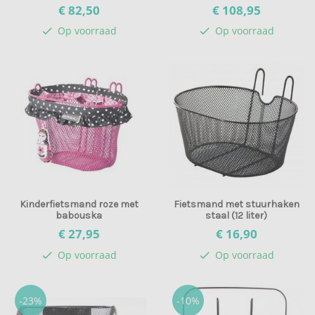
€ 82,
50
€ 108,
95
Op voorraad
Op voorraad
check
check
Kinderfietsmand roze met
Fietsmand met stuurhaken
babouska
staal (12 liter)
€ 27,
95
€ 16,
90
Op voorraad
Op voorraad
check
check
-23%
-10%