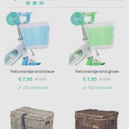
-20%
-20%
Fietsmandje kind blauw
Fietsmandje kind groen
€ 7,
95
€ 7,
95
€ 9,95
€ 9,95
Op voorraad
Op voorraad
check
check