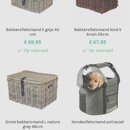
Bakkersfietsmand S grijs 40
Bakkersfietsmand kind S
cm
bruin 35cm
€ 69,
95
€ 67,
95
Op voorraad
Op voorraad
check
check
Grote bakkersmand L nature
Hondenfietsmand antraciet
grey 48cm