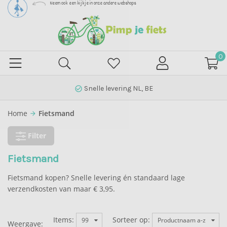
Neem ook een kijkje in onze andere webshops
0
Snelle levering NL, BE
check_circle_outline
Home
Fietsmand
arrow_forward
Filter
Fietsmand
Fietsmand kopen? Snelle levering én standaard lage
verzendkosten van maar € 3,95.
Items:
Sorteer op:
99
Productnaam a-z
Weergave: