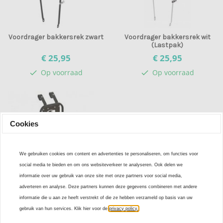
Voordrager bakkersrek zwart
Voordrager bakkersrek wit
(Lastpak)
€ 25,
95
€ 25,
95
Op voorraad
Op voorraad
check
check
Cookies
We gebruiken cookies om content en advertenties te personaliseren, om functies voor
social media te bieden en om ons websiteverkeer te analyseren. Ook delen we
informatie over uw gebruik van onze site met onze partners voor social media,
adverteren en analyse. Deze partners kunnen deze gegevens combineren met andere
Kinderfiets voordrager steco
informatie die u aan ze heeft verstrekt of die ze hebben verzameld op basis van uw
comfort klein
gebruik van hun services. Klik hier voor de
privacy policy.
€ 35,
95