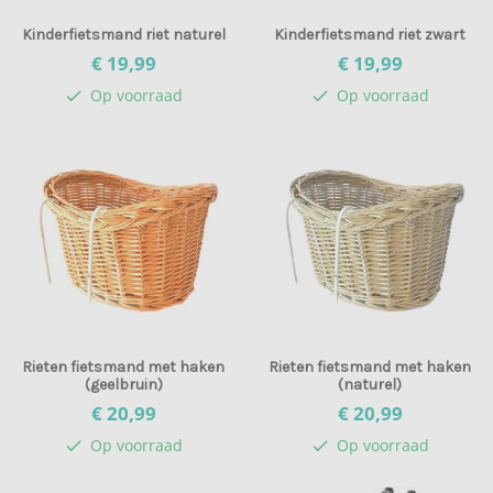
Kinderfietsmand riet naturel
Kinderfietsmand riet zwart
€ 19,
99
€ 19,
99
Op voorraad
Op voorraad
check
check
Rieten fietsmand met haken
Rieten fietsmand met haken
(geelbruin)
(naturel)
€ 20,
99
€ 20,
99
Op voorraad
Op voorraad
check
check