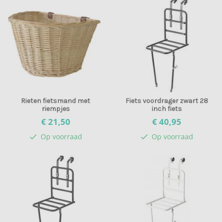
Rieten fietsmand met
Fiets voordrager zwart 28
riempjes
inch fiets
€ 21,
50
€ 40,
95
Op voorraad
Op voorraad
check
check