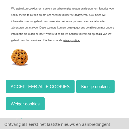
- Materiaal: Rubber
- Hip op de kinderfiets!
We gebruiken cookies om content en advertenties te personaliseren, om functies voor
social media te bieden en om ons websiteverkeer te analyseren. Ook delen we
Ben je op zoek naar een leuke fietstoeter? Grote kans dat je in
informatie over uw gebruik van onze site met onze partners voor social media,
onze webshop zult slagen want nergens online vind je zoveel
adverteren en analyse. Deze partners kunnen deze gegevens combineren met andere
verschillende fietsbellen, fietstoeters en fietshoorns! Onze
informatie die u aan ze heeft verstrekt of die ze hebben verzameld op basis van uw
fietstoeters zijn verkrijgbaar in de vorm van een paard, poes,
gebruik van hun services. Klik hier voor de
privacy policy.
uil, dino en nog veel meer!
Sorteren op:
Review toevoegen
Geen reviews gevonden.
ACCEPTEER ALLE COOKIES
Kies je cookies
Weiger cookies
Schrijf je in voor de nieuwsbrief!
Ontvang als eerst het laatste nieuws en aanbiedingen!