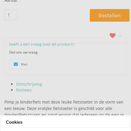
Aantal:
Bestellen
Heeft u een vraag over dit product?
Stel ons uw vraag
Mail
Omschrijving
Reviews
Pimp je kinderfiets met deze leuke fietstoeter in de vorm van
een leeuw. Deze vrolijke fietstoeter is geschikt voor alle
(kinder)fietssturen en zorgt ervoor dat iedereen op de weg je
hoort aankomen!
Cookies