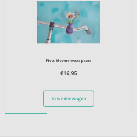
Fiets bloemenvaas paars
€
16,95
In winkelwagen
2
3
1