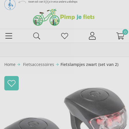
Neem ook een kijkje in onze andere webshops
0
Home
Fietsaccessoires
Fietslampjes zwart (set van 2)
arrow_forward
arrow_forward