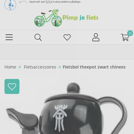
Neem ook een kijkje in onze andere webshops
0
Home
Fietsaccessoires
Fietsbel theepot zwart chinees
arrow_forward
arrow_forward