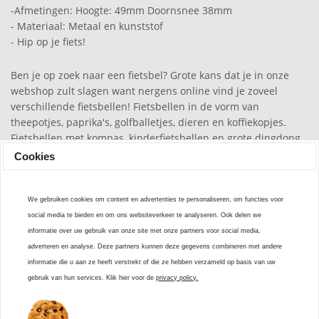
-Afmetingen: Hoogte: 49mm Doornsnee 38mm
- Materiaal: Metaal en kunststof
- Hip op je fiets!
Ben je op zoek naar een fietsbel? Grote kans dat je in onze
webshop zult slagen want nergens online vind je zoveel
verschillende fietsbellen! Fietsbellen in de vorm van
theepotjes, paprika's, golfballetjes, dieren en koffiekopjes.
Fietsbellen met kompas, kinderfietsbellen en grote dingdong
fietsbellen... Kortom, voor iedere fiets een passende fietsbel!
Cookies
We gebruiken cookies om content en advertenties te personaliseren, om functies voor
social media te bieden en om ons websiteverkeer te analyseren. Ook delen we
informatie over uw gebruik van onze site met onze partners voor social media,
adverteren en analyse. Deze partners kunnen deze gegevens combineren met andere
Stel een vraag
informatie die u aan ze heeft verstrekt of die ze hebben verzameld op basis van uw
Heb je een vraag? Onze klantenservice staat voor je
gebruik van hun services. Klik hier voor de
privacy policy.
klaar!